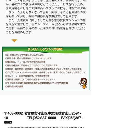
日サービスを提供することができるものです。昼夜問わず、障
がい者の方々の状況や体調などに応じたサービスを行うため、
国家資格を有し専門知識の高いスタッフの数も、他型式のグル
ープホームよりも多くなっており、間取りも広くお風呂等の設
備も整っており、福祉専用器具を多数設置しております。
​ また、入居費用に関しましても空き家や賃貸マンションの様
な場所で運営しているグループホームと変わらず低価格ですの
で是非、新築で設備の整った環境の良い施設をお選びいただく
ことをお勧めします。
〒463-0002 名古屋市守山区中志段味古山田2591-
10 TEL(052)387-6668 FAX(052)387-
6663