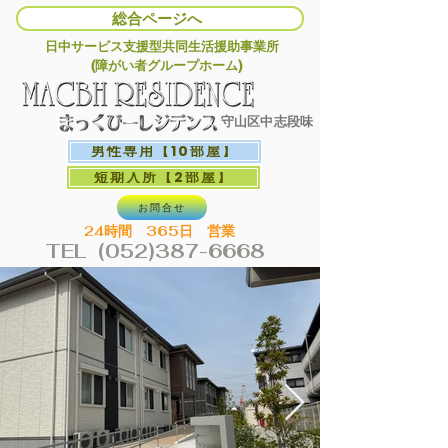
総合ページへ
医療・福祉CANIAMグループ
​日中サービス支援型共同生活援助事業所
(障がい者グループホーム)
キャニアムケア合同会社
365日24時間対応
守山区中志段味
(0568)26-1900
男性専用【10部屋】
お問合せ
短期入所【2部屋】
MAIL : info@caniam.co.jp
お問合せ
24時間 365日 営業
総合ページへ
TEL (052)387-6668
(070)4436-8000
直通