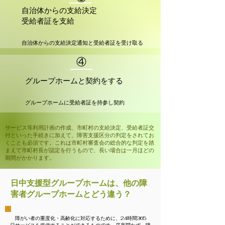
自治体からの支給決定
受給者証を支給
自治体からの支給決定通知と受給者証を受け取る
④
グループホームと契約をする
グループホームに受給者証を持参し契約
サービス等利用計画の作成、市町村の支給決定、受給者証交
付といった手続きに加えて、障害支援区分の判定をされてお
くことも必須です。これは市町村審査会の総合的な判定を踏
まえて市町村長が認定を行うもので、長い場合は一月ほどの
期間がかかります。
日中支援型グループホームは、他の障
害者グループホームとどう違う？
障がい者の重度化・高齢化に対応するために、24時間365